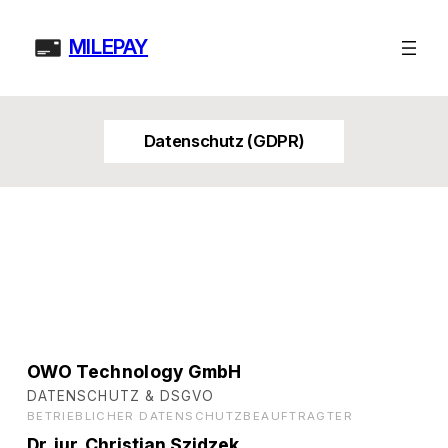
Skip
to
MILEPAY
content
Datenschutz (GDPR)
OWO Technology GmbH
DATENSCHUTZ & DSGVO
BETRIEBLICHER DATENSCHUTZBEAUFTRAGTER
Dr. jur. Christian Szidzek