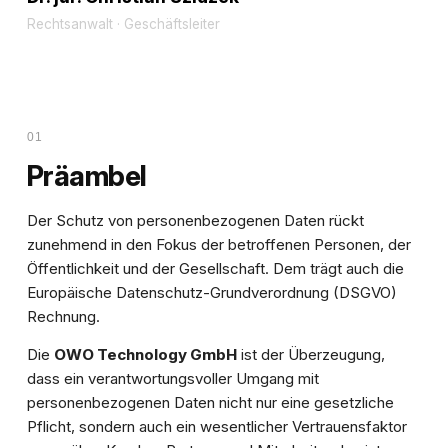
Rechtsanwalt · Geschäftsleiter
Ch
***************
@
****************
tz.de
Tel. +49 (0)931 46599018
www.thales-datenschutz.de
Place-de-Caen 11, 97084 Würzburg
01
Präambel
Der Schutz von personenbezogenen Daten rückt
zunehmend in den Fokus der betroffenen Personen, der
Öffentlichkeit und der Gesellschaft. Dem trägt auch die
Europäische Datenschutz-Grundverordnung (DSGVO)
Rechnung.
Die
OWO Technology GmbH
ist der Überzeugung,
dass ein verantwortungsvoller Umgang mit
personenbezogenen Daten nicht nur eine gesetzliche
Pflicht, sondern auch ein wesentlicher Vertrauensfaktor